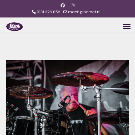
0181 326 856
mach@hetnet.nl