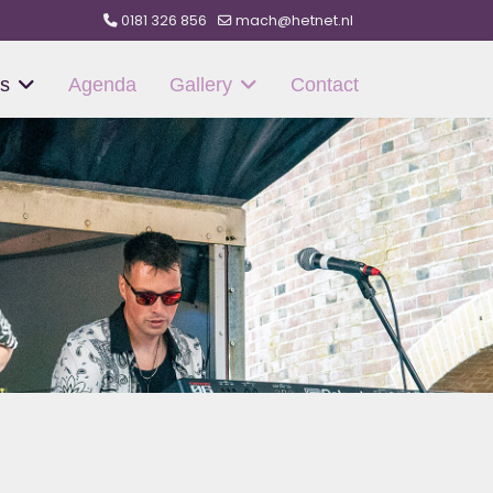
0181 326 856
mach@hetnet.nl
s
Agenda
Gallery
Contact