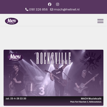
0181 326 856
mach@hetnet.nl