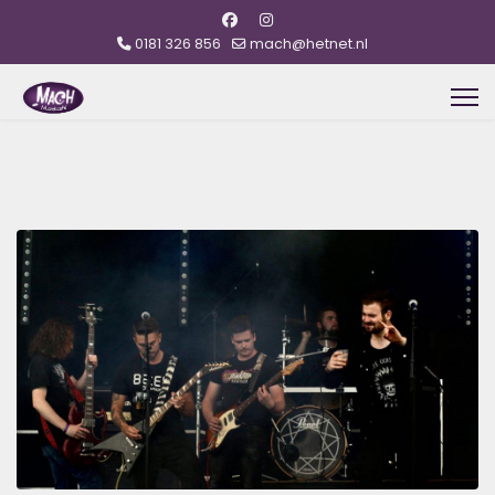
0181 326 856
mach@hetnet.nl