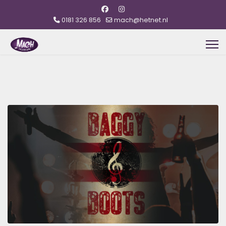
0181 326 856
mach@hetnet.nl