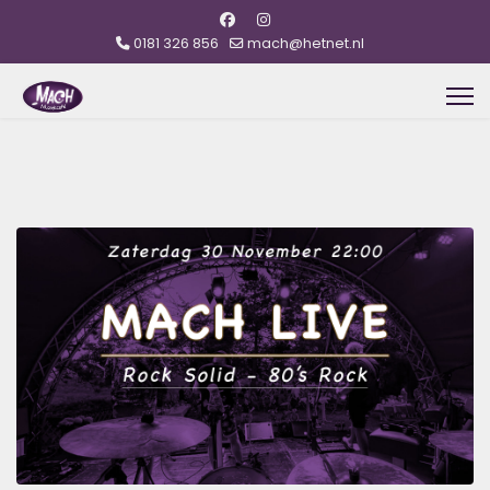
0181 326 856
mach@hetnet.nl