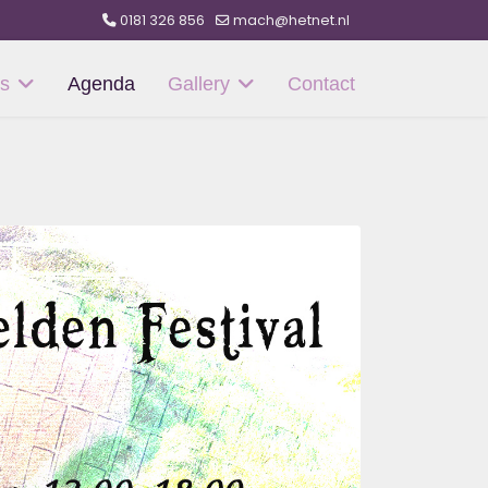
0181 326 856
mach@hetnet.nl
s
Agenda
Gallery
Contact