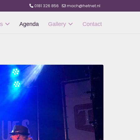
0181 326 856
mach@hetnet.nl
s
Agenda
Gallery
Contact