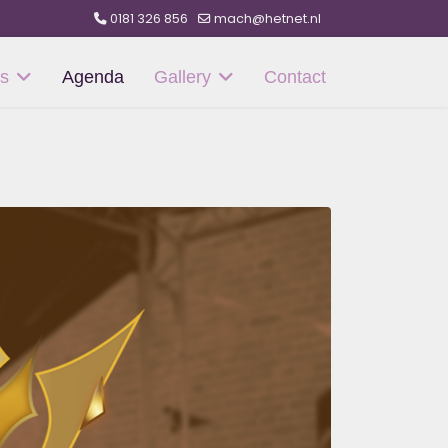
0181 326 856
mach@hetnet.nl
s
Agenda
Gallery
Contact