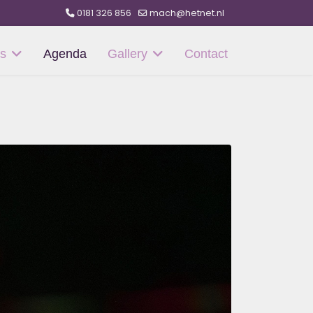
0181 326 856
mach@hetnet.nl
s
Agenda
Gallery
Contact