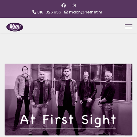
0181 326 856
mach@hetnet.nl