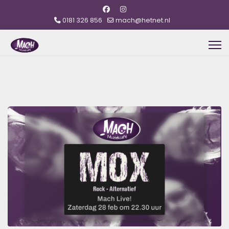
0181 326 856
mach@hetnet.nl