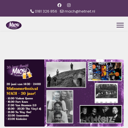
0181 326 856
mach@hetnet.nl