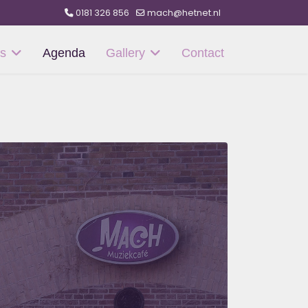
0181 326 856
mach@hetnet.nl
s
Agenda
Gallery
Contact